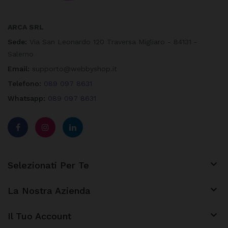
ARCA SRL
Sede:
Via San Leonardo 120 Traversa Migliaro - 84131 -
Salerno
Email:
supporto@webbyshop.it
Telefono:
089 097 8631
Whatsapp:
089 097 8631

Selezionati Per Te

La Nostra Azienda
keyboard_arrow_down
Il Tuo Account