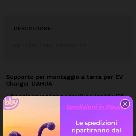
DESCRIZIONE
DETTAGLI DEL PRODOTTO
Supporto per montaggio a terra per EV
Charger DAHUA
Il
Supporto per montaggio a terra Dahua (modello ICS-
MBE-1B)
è l'accessorio originale e indispensabile per
l'installazione della tua stazione di ricarica per veicoli
elettrici (EV Charger) marchiata Dahua. Ideale per tutte le
situazioni in cui non è possibile il fissaggio a parete, come
parcheggi aziendali, piazzali privati o aree condominiali