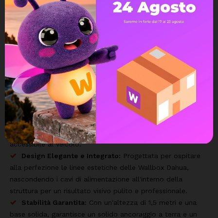
aperte.
Perché acquistare il supporto originale
Dahua?
Materiale Premium (Acciaio SGCC):
Realizzata in SGCC
(
acciaio zincato a caldo
), la struttura offre un'eccezionale
resistenza alla corrosione, alla ruggine e alle intemperie. È
progettata per durare nel tempo anche se esposta
continuamente a pioggia, sole e salsedine.
Installazione Libera:
Permette di posizionare l'EV
Charger esattamente dove ti serve, ottimizzando gli spazi di
parcheggio e rendendo il cavo di ricarica facilmente
accessibile al veicolo.
Design Elegante e Integrato:
Progettata per ospitare
alla perfezione le linee estetiche delle Wallbox Dahua,
nascondendo i cavi di alimentazione all'interno della
struttura per un risultato visivo pulito e professionale.
Stabilità Garantita:
Con un'altezza di 1,5 metri e una
base solida, garantisce un solido ancoraggio a terra e un