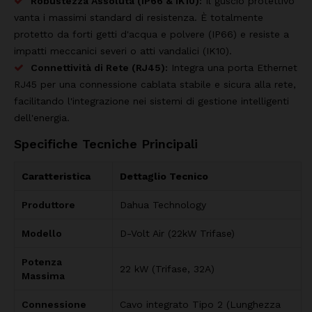
Robustezza Assoluta (IP66 & IK10):
Il guscio protettivo
vanta i massimi standard di resistenza. È totalmente
protetto da forti getti d'acqua e polvere (IP66) e resiste a
impatti meccanici severi o atti vandalici (IK10).
Connettività di Rete (RJ45):
Integra una porta Ethernet
RJ45 per una connessione cablata stabile e sicura alla rete,
facilitando l'integrazione nei sistemi di gestione intelligenti
dell'energia.
Specifiche Tecniche Principali
Caratteristica
Dettaglio Tecnico
Produttore
Dahua Technology
Modello
D-Volt Air (22kW Trifase)
Potenza
22 kW (Trifase, 32A)
Massima
Connessione
Cavo integrato Tipo 2 (Lunghezza