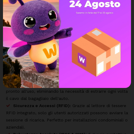
ibridi plug-in. Progettata per garantire ricariche ultrarapide in
contesti residenziali avanzati o commerciali, questa stazione
unisce un design elegante a una robustezza senza
compromessi. Completa di un
cavo integrato di Tipo 2
lungo 5 metri
, ti permette di collegare immediatamente la
tua vettura in totale comodità e sicurezza.
I vantaggi di Dahua D-Volt Air 22kW:
Potenza Trifase fino a 22kW:
Sfrutta al massimo la rete
trifase per ricaricare la batteria del tuo veicolo nel minor
tempo possibile.
Cavo Tipo 2 Integrato:
Il cavo da 5 metri è sempre
pronto all'uso, eliminando la necessità di estrarre ogni volta
il cavo dal bagagliaio dell'auto.
Sicurezza e Accessi (RFID):
Grazie al lettore di tessere
RFID integrato, solo gli utenti autorizzati possono avviare la
sessione di ricarica. Perfetto per installazioni condominiali o
aziendali.