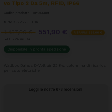
Vo Tipo 2 Da 5m, RFID, IP66
Codice prodotto:
BBY041309
MPN:
ICS-A220E-H1D
551,90 €
1.437,90 €
RISPARMI 885,66 €
IVA IT 22% inclusa
Disponibile in pronta spedizione
Wallbox Dahua D-Volt air 22 Kw, colonnina di ricarica
per auto elettriche