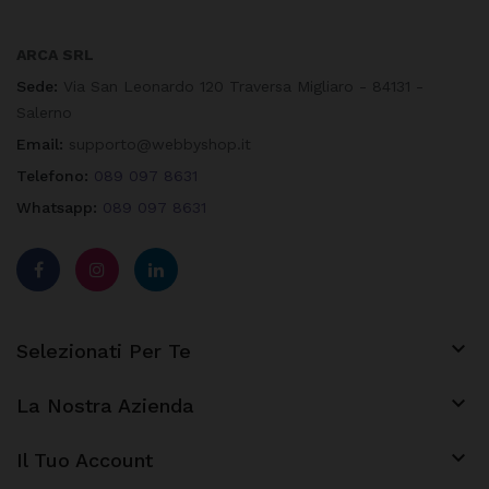
ARCA SRL
Sede:
Via San Leonardo 120 Traversa Migliaro - 84131 -
Salerno
Email:
supporto@webbyshop.it
Telefono:
089 097 8631
Whatsapp:
089 097 8631

Selezionati Per Te

La Nostra Azienda
keyboard_arrow_down
Il Tuo Account