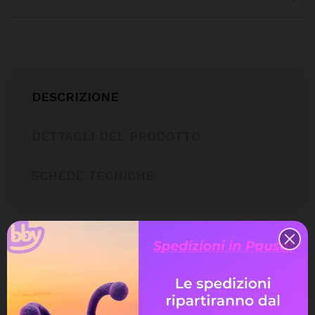
DESCRIZIONE
DETTAGLI DEL PRODOTTO
SCHEDE TECNICHE
Wallbox Dahua D-Volt Air 22kW Trifase
con Cavo 5m (RFID, RJ45, IP66)
La
Wallbox Dahua D-Volt Air da 22kW
è la soluzione di
ricarica trifase ad altissime prestazioni per veicoli elettrici e