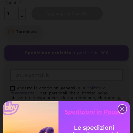
Quantità
Aggiungi Al Carrello

Terminato
Spedizione gratuita
a partire da 99€
Accetto le condizioni generali e la
politica di
riservatezza
. I dati personali che ci fornisci sono
utilizzati per rispondere alle tue domande, elaborare gli
ordini o consentire l'accesso a informazioni specifiche.
Hai il diritto di modificare e cancellare tutte le
informazioni personali che si trovano nella pagina "Il
mio Account".
Avvisami quando torna disponibile