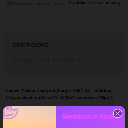
Possibilità di reso e rimborso
DESCRIZIONE
DETTAGLI DEL PRODOTTO
Huawei Fusion Charge SCharger-22KT-S0 - Wallbox
trifase veicoli elettrici 22 kW/32A/ connettore Tipo 2
Guida con l'energia del sole
I sistemi di ricarica elettrica intelligenti riducono le bollette
dell'elettricità e le emissioni di carbonio, ricaricando il tuo