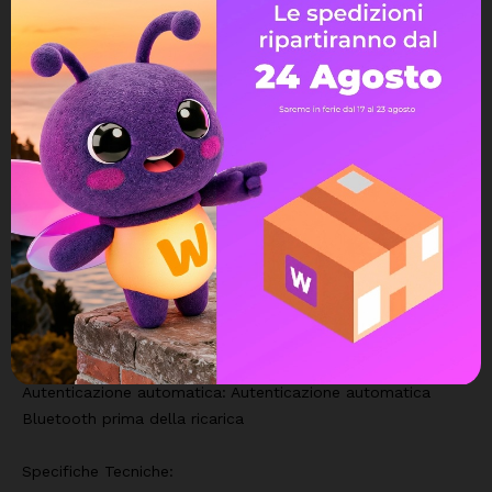
veicolo con l'energia solare o tramite la rete a seconda
della fascia oraria
Priorità energia da fotovoltaico: Alimenta la tua auto
completamente con l'energia solare, rendi i veicoli elettrici
ancora più ecologici
Cambio di fase automatico: Passaggio automatico tra
monofase e trifase, energia verde più utilizzabile
Tutto su un'unica app: Controllo completo tramite un'unica
app, cavo E-Lock per antifurto
Potenza di ricarica dinamica: Rilevamento e regolazione
automatici, nessuna preoccupazione per il sovraccarico
Installazione in 3 passaggi: Installazione rapida in 16 minuti,
manutenzione senza cablaggio
Autenticazione automatica: Autenticazione automatica
Bluetooth prima della ricarica
Specifiche Tecniche: