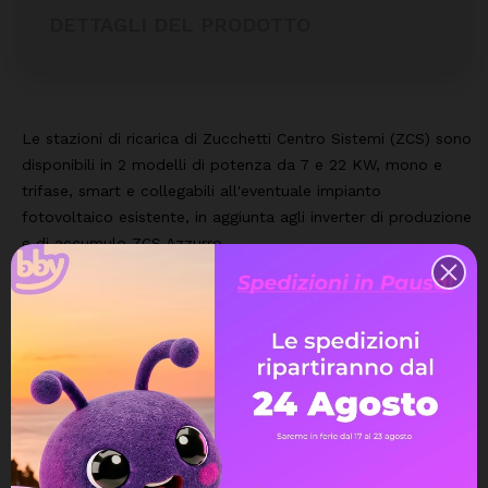
DETTAGLI DEL PRODOTTO
Le stazioni di ricarica di Zucchetti Centro Sistemi (ZCS) sono
disponibili in 2 modelli di potenza da 7 e 22 KW, mono e
trifase, smart e collegabili all'eventuale impianto
fotovoltaico esistente, in aggiunta agli inverter di produzione
e di accumulo ZCS Azzurro.
L'intera gamma è dotata dell'innovativo sistema ZCS
Predictive Energy Intelligence in grado di gestire i flussi di
energia e predire le necessità energetiche per il miglior
utilizzo dei veicoli elettrici, degli impianti fotovoltaici e dei
sistemi di accumulo.
Con ZCS Predictive Energy Intelligence è possibile:
1- Prevedere la quantità di potenza prodotta in base alle