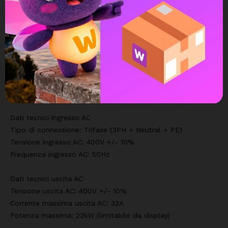
previsioni meteo.
2- Ripartire opportunamente l'energia prodotta fra auto e
abitazione, in base alle necessità dell'utente e ai km da
percorrere.
3- Ottimizzare il prelievo di energia dalla rete.
DATI TECNICI
3PH 22KW
Dati tecnici ingresso AC
Tipo di connessione: Trifase (3PH + Neutral + PE)
Tensione ingresso AC: 400V +/- 10%
Frequenza ingresso AC: 50Hz
Dati tecnici uscita AC
Tensione uscita AC: 400V +/- 10%
Corrente massima uscita AC: 32A
Potenza massima: 22kW (limitabile da display)