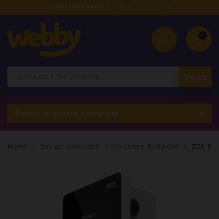
CHIUSI PER FERIE
DAL 17 AL 23 AGOSTO
0
Cerca
Scopri le nostre categorie
Home
Energie rinnovabili
Colonnine Elettriche
ZCS Staz