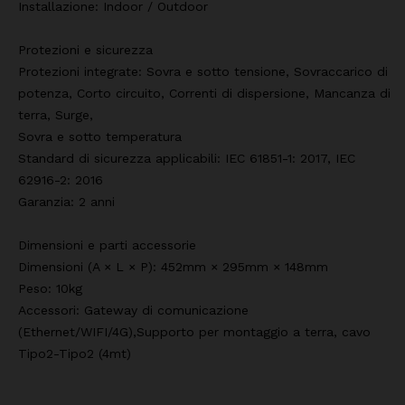
Installazione: Indoor / Outdoor
Protezioni e sicurezza
Protezioni integrate: Sovra e sotto tensione, Sovraccarico di
potenza, Corto circuito, Correnti di dispersione, Mancanza di
terra, Surge,
Sovra e sotto temperatura
Standard di sicurezza applicabili: IEC 61851-1: 2017, IEC
62916-2: 2016
Garanzia: 2 anni
Dimensioni e parti accessorie
Dimensioni (A × L × P): 452mm × 295mm × 148mm
Peso: 10kg
Accessori: Gateway di comunicazione
(Ethernet/WIFI/4G),Supporto per montaggio a terra, cavo
Tipo2-Tipo2 (4mt)