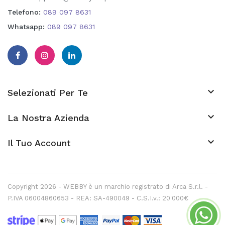
Telefono:
089 097 8631
Whatsapp:
089 097 8631

Selezionati Per Te

La Nostra Azienda
keyboard_arrow_down
Il Tuo Account
Copyright 2026 - WEBBY è un marchio registrato di Arca S.r.l. -
P.IVA 06004860653 - REA: SA-490049 - C.S.I.v.: 20'000€