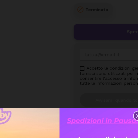

Terminato
Sped
Accetto le condizioni ge
fornisci sono utilizzati per
consentire l'accesso a inform
tutte le informazioni person
Avvisami quando to
Assis