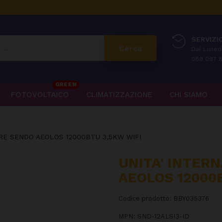
SERVIZIO
Cerca
Dal Lunedì
089 097 8
GREEN
FOTOVOLTAICO
CLIMATIZZAZIONE
CHI SIAMO
ORE SENDO AEOLOS 12000BTU 3,5KW WIFI
UNITA' INTER
AEOLOS 12000
Codice prodotto:
BBY035376
MPN:
SND-12ALSI3-ID