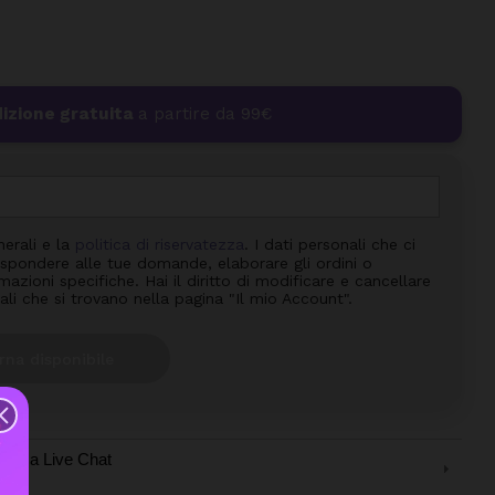
izione gratuita
a partire da 99€
nerali e la
politica di riservatezza
. I dati personali che ci
 rispondere alle tue domande, elaborare gli ordini o
azioni specifiche. Hai il diritto di modificare e cancellare
ali che si trovano nella pagina "Il mio Account".
rna disponibile
tenza Live Chat