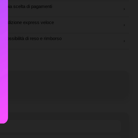
Ampia scelta di pagamenti
Spedizione express veloce
Possibilità di reso e rimborso