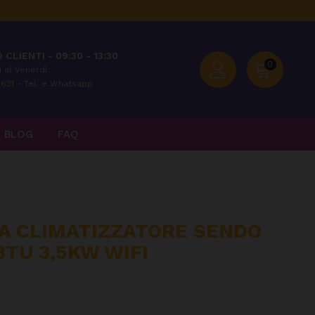
 CLIENTI - 09:30 - 13:30
0
 al Venerdì
631 - Tel. e Whatsapp
BLOG
FAQ
NA CLIMATIZZATORE SENDO
BTU 3,5KW WIFI