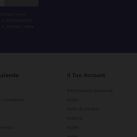
 fornisci sono
o a informazioni
 si trovano nella
Azienda
Il Tuo Account
Informazioni personali
e Condizioni
Ordini
Note di credito
i
Indirizzi
amento
Buoni
Avvisi