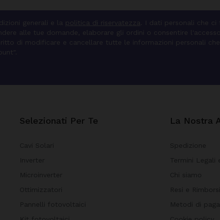
izioni generali e la
politica di riservatezza
. I dati personali che ci
pondere alle tue domande, elaborare gli ordini o consentire l'access
diritto di modificare e cancellare tutte le informazioni personali che
ount".
Selezionati Per Te
La Nostra 
Cavi Solari
Spedizione
Inverter
Termini Legali 
Microinverter
Chi siamo
Ottimizzatori
Resi e Rimbors
Pannelli fotovoltaici
Metodi di pag
Kit fotovoltaici
Cookie policy