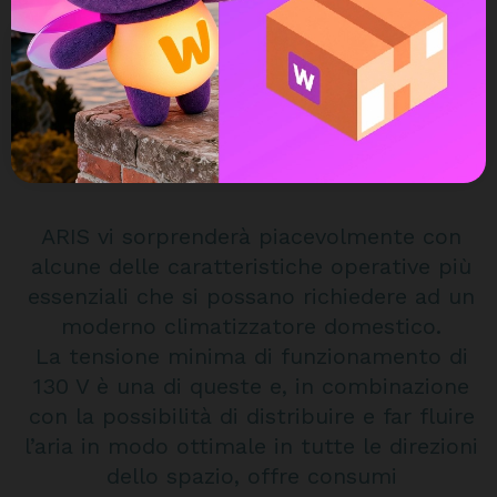
DESCRIZIONE
DETTAGLI DEL PRODOTTO
ARIS vi sorprenderà piacevolmente con
alcune delle caratteristiche operative più
essenziali che si possano richiedere ad un
moderno climatizzatore domestico.
La tensione minima di funzionamento di
130 V è una di queste e, in combinazione
con la possibilità di distribuire e far fluire
l’aria in modo ottimale in tutte le direzioni
dello spazio, offre consumi