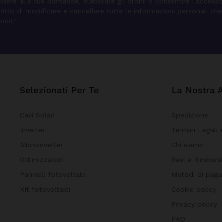
pondere alle tue domande, elaborare gli ordini o consentire l'access
diritto di modificare e cancellare tutte le informazioni personali che
ount".
Selezionati Per Te
La Nostra 
Cavi Solari
Spedizione
Inverter
Termini Legali 
Microinverter
Chi siamo
Ottimizzatori
Resi e Rimbors
Pannelli fotovoltaici
Metodi di pag
Kit fotovoltaici
Cookie policy
Privacy policy
FAQ