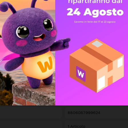
LG
BBY035287
8806087999624
1 Articolo