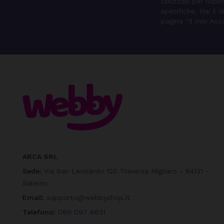
utilizzati per ris
specifiche. Hai il 
pagina "Il mio Acc
ARCA SRL
Sede:
Via San Leonardo 120 Traversa Migliaro - 84131 -
Salerno
Email:
supporto@webbyshop.it
Telefono:
089 097 8631