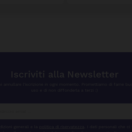
Iscriviti alla Newsletter
i annullare l'iscrizione in ogni momento. Promettiamo di farne bu
uso e di non diffonderla a terzi :)
izioni generali e la
politica di riservatezza
. I dati personali che ci