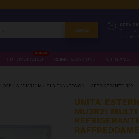
SERVIZIO
Cerca
Dal Lunedì
089 097 8
GREEN
FOTOVOLTAICO
CLIMATIZZAZIONE
CHI SIAMO
ALORE LG MU3R21 MULTI 3 CONNESSIONI - REFRIGERANTE R32 
UNITA' ESTER
MU3R21 MULTI
REFRIGERANTE
RAFFREDDAME