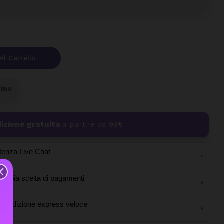
Al Carrello
zino
izione gratuita
a partire da 99€
tenza Live Chat
Ampia scelta di pagamenti
Spedizione express veloce