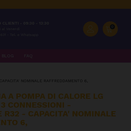
 CLIENTI - 09:30 - 13:30
0
 al Venerdì
631 - Tel. e Whatsapp
BLOG
FAQ
- CAPACITA' NOMINALE RAFFREDDAMENTO 6,
NA A POMPA DI CALORE LG
 3 CONNESSIONI -
 R32 - CAPACITA' NOMINALE
NTO 6,