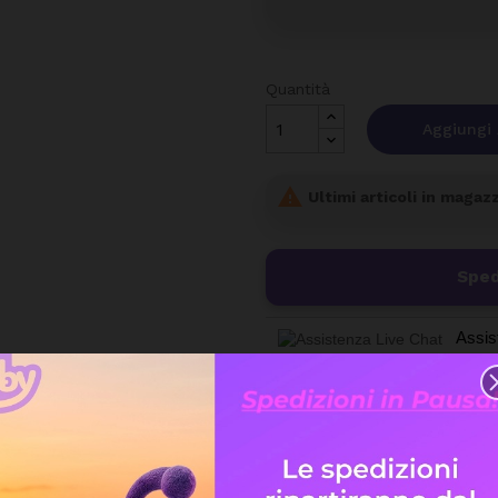
Quantità
Aggiungi 

Ultimi articoli in magaz
Sped
Assis