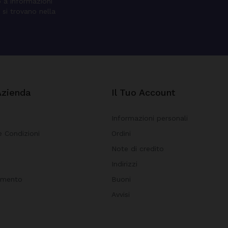
o a informazioni
 si trovano nella
Azienda
Il Tuo Account
Informazioni personali
e Condizioni
Ordini
Note di credito
i
Indirizzi
amento
Buoni
Avvisi