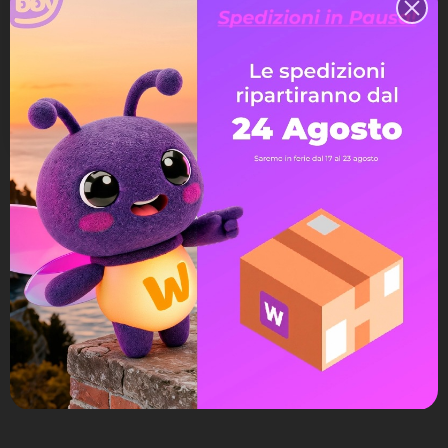
ordini o consentire l'accesso a informazioni specifiche.
Hai il diritto di modificare e cancellare tutte le
informazioni personali che si trovano nella pagina "Il
mio Account".
Avvisami quando torna disponibile
Assistenza Live Chat
Ampia scelta di pagamenti
Spedizione express veloce
Possibilità di reso e rimborso