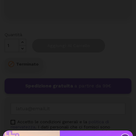
Quantità
Aggiungi Al Carrello

Terminato
Spedizione gratuita
a partire da 99€
Accetto le condizioni generali e la
politica di
riservatezza
. I dati personali che ci fornisci sono
utilizzati per rispondere alle tue domande, elaborare gli