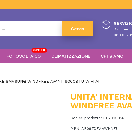
SERVIZIO
Cerca
Dal Lunedì
089 097 8
GREEN
FOTOVOLTAICO
CLIMATIZZAZIONE
CHI SIAMO
ORE SAMSUNG WINDFREE AVANT 9000BTU WIFI AI
UNITA' INTER
WINDFREE AVA
Codice prodotto:
BBY035314
MPN:
AR09TXEAAWKNEU