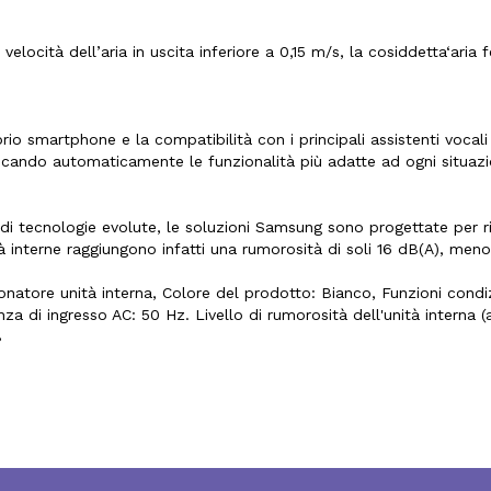
elocità dell’aria in uscita inferiore a 0,15 m/s, la cosiddetta‘aria
rio smartphone e la compatibilità con i principali assistenti vocali 
plicando automaticamente le funzionalità più adatte ad ogni situazi
o di tecnologie evolute, le soluzioni Samsung sono progettate per r
 interne raggiungono infatti una rumorosità di soli 16 dB(A), meno 
ore unità interna, Colore del prodotto: Bianco, Funzioni condi
 di ingresso AC: 50 Hz. Livello di rumorosità dell'unità interna (a
B