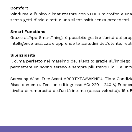
Comfort
WindFree è l’unico climatizzatore con 21.000 microfori e una v
senza getti d’aria diretti e una silenziosità senza precedenti.
Smart Functions
Grazie all'App SmartThings è possibile gestire l'unità dal prop
Intelligence analizza e apprende le abitudini dell’utente, re
Silenziosità
Il clima perfetto nel massimo del silenzio: grazie all’impieg
permettere un sonno sereno e sempre più tranquillo. Le unità
Samsung Wind-Free Avant AR09TXEAAWKNEU. Tipo: Condizionat
Riscaldamento. Tensione di ingresso AC: 220 - 240 V, Frequenza
Livello di rumorosità dell'unità interna (bassa velocità): 16 d