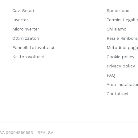
Cavi Solari
Spedizione
Inverter
Termini Legali 
Microinverter
Chi siamo
Ottimizzatori
Resi e Rimbors
Pannelli fotovoltaici
Metodi di pag
Kit fotovoltaici
Cookie policy
Privacy policy
FAQ
Area Installator
Contattaci
P.IVA 06004860653 - REA: SA-