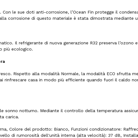
on le sue doti anti-corrosione, l’Ocean Fin protegge il condensa
 alla corrosione di questo materiale è stata dimostrata mediante u
atico. Il refrigerante di nuova generazione R32 preserva l’ozono e
to più ecologico.
era
fresco. Rispetto alla modalità Normale, la modalità ECO sfrutta
rai rinfrescare casa in modo più efficiente quando fuori il caldo non
le sonno notturno. Mediante il controllo della temperatura assic
ta carica.
a, Colore del prodotto: Bianco, Funzioni condizionatore: Raffre
llo di rumorosità dell'unità interna (alta velocità): 37 dB, Install