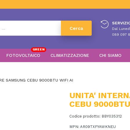
SERVIZIO
Cerca
Dal Lunedì
089 097 8
GREEN
FOTOVOLTAICO
CLIMATIZZAZIONE
CHI SIAMO
ORE SAMSUNG CEBU 9000BTU WIFI AI
UNITA' INTER
CEBU 9000BTU 
Codice prodotto:
BBY035312
MPN:
AR09TXFYAWKNEU