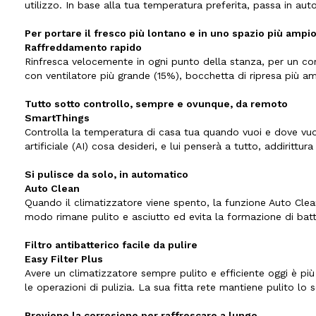
utilizzo. In base alla tua temperatura preferita, passa in au
Per portare il fresco più lontano e in uno spazio più ampi
Raffreddamento rapido
Rinfresca velocemente in ogni punto della stanza, per un comfo
con ventilatore più grande (15%), bocchetta di ripresa più a
Tutto sotto controllo, sempre e ovunque, da remoto
SmartThings
Controlla la temperatura di casa tua quando vuoi e dove vuoi
artificiale (AI) cosa desideri, e lui penserà a tutto, addirittu
Si pulisce da solo, in automatico
Auto Clean
Quando il climatizzatore viene spento, la funzione Auto Cle
modo rimane pulito e asciutto ed evita la formazione di batt
Filtro antibatterico facile da pulire
Easy Filter Plus
Avere un climatizzatore sempre pulito e efficiente oggi è più 
le operazioni di pulizia. La sua fitta rete mantiene pulito lo 
Previene la corrosione per raffrescare a lungo