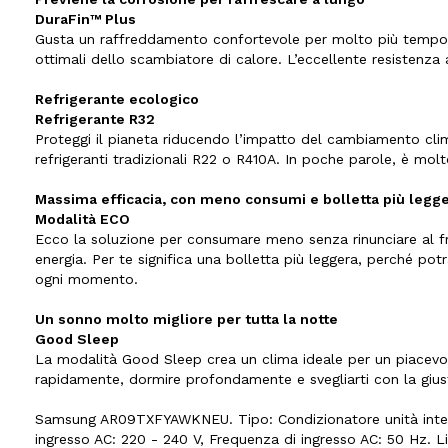
DuraFin™ Plus
Gusta un raffreddamento confortevole per molto più tempo. C
ottimali dello scambiatore di calore. L’eccellente resistenza
Refrigerante ecologico
Refrigerante R32
Proteggi il pianeta riducendo l’impatto del cambiamento clim
refrigeranti tradizionali R22 o R410A. In poche parole, è mol
Massima efficacia, con meno consumi e bolletta più legg
Modalità ECO
Ecco la soluzione per consumare meno senza rinunciare al 
energia. Per te significa una bolletta più leggera, perché pot
ogni momento.
Un sonno molto migliore per tutta la notte
Good Sleep
La modalità Good Sleep crea un clima ideale per un piacevo
rapidamente, dormire profondamente e svegliarti con la gius
Samsung AR09TXFYAWKNEU. Tipo: Condizionatore unità intern
ingresso AC: 220 - 240 V, Frequenza di ingresso AC: 50 Hz. Live