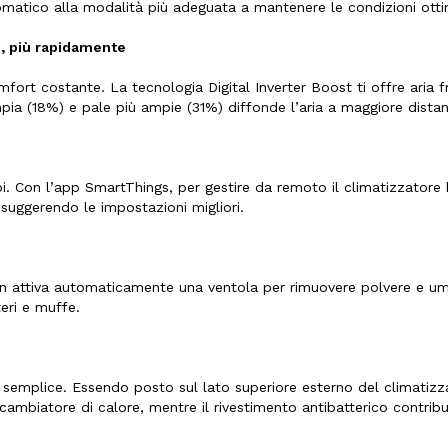
tomatico alla modalità più adeguata a mantenere le condizioni otti
o, più rapidamente
rt costante. La tecnologia Digital Inverter Boost ti offre aria fre
mpia (18%) e pale più ampie (31%) diffonde l’aria a maggiore dist
. Con l’app SmartThings, per gestire da remoto il climatizzatore b
ra suggerendo le impostazioni migliori.
an attiva automaticamente una ventola per rimuovere polvere e umi
eri e muffe.
semplice. Essendo posto sul lato superiore esterno del climatizzator
scambiatore di calore, mentre il rivestimento antibatterico contribu