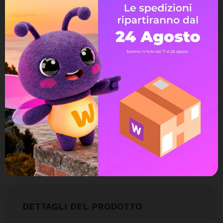
Avvisami quando torna disponibile
Assistenza Live Chat
Ampia scelta di pagamenti
Spedizione express veloce
Possibilità di reso e rimborso
DETTAGLI DEL PRODOTTO