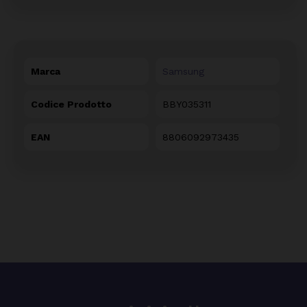
Marca
Samsung
Codice Prodotto
BBY035311
EAN
8806092973435