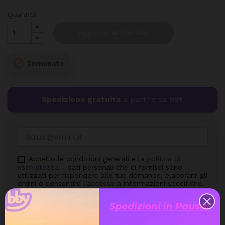
Quantità
Aggiungi Al Carrello

Terminato
Spedizione gratuita
a partire da 99€
Accetto le condizioni generali e la
politica di
riservatezza
. I dati personali che ci fornisci sono
utilizzati per rispondere alle tue domande, elaborare gli
ordini o consentire l'accesso a informazioni specifiche.
Hai il diritto di modificare e cancellare tutte le
informazioni personali che si trovano nella pagina "Il
mio Account".