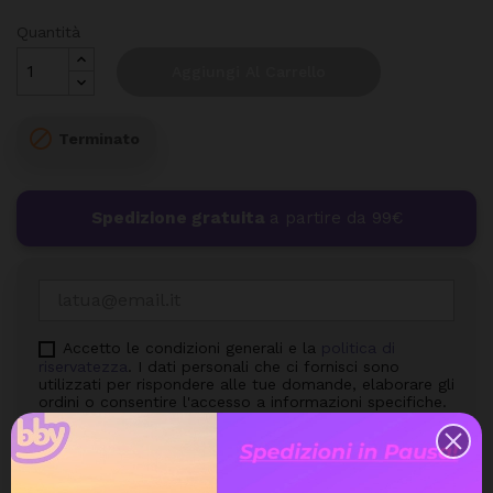
Quantità
Aggiungi Al Carrello

Terminato
Spedizione gratuita
a partire da 99€
Accetto le condizioni generali e la
politica di
riservatezza
. I dati personali che ci fornisci sono
utilizzati per rispondere alle tue domande, elaborare gli
ordini o consentire l'accesso a informazioni specifiche.
Hai il diritto di modificare e cancellare tutte le
informazioni personali che si trovano nella pagina "Il
mio Account".