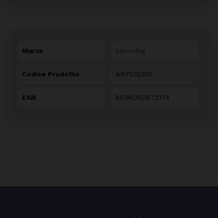
Marca
Samsung
Codice Prodotto
BBY035310
EAN
8806092973374