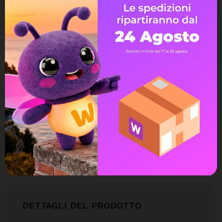
Avvisami quando torna disponibile
Assistenza Live Chat
Ampia scelta di pagamenti
Spedizione express veloce
Possibilità di reso e rimborso
DETTAGLI DEL PRODOTTO