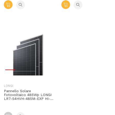
LONGI
Pannello Solare
Fotovoltaico 485Wp LONGI
LR7-54HVH-485M-EXP HI-
MO X10 Explorer