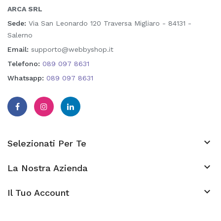
ARCA SRL
Sede:
Via San Leonardo 120 Traversa Migliaro - 84131 -
Salerno
Email:
supporto@webbyshop.it
Telefono:
089 097 8631
Whatsapp:
089 097 8631

Selezionati Per Te

La Nostra Azienda
keyboard_arrow_down
Il Tuo Account