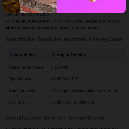
Sicurezza LifePO4:
Utilizza celle al Litio-Ferro-Fosfato,
la tecnologia più sicura e longeva sul mercato per
l'accumulo domestico.
Design All-in-One:
Unità compatta, elegante e pronta
all'installazione, ideale per interni o locali tecnici.
Specifiche Tecniche Marstek EnergyCube
Caratteristica
Dettaglio Tecnico
Capacità Nominale
5.12 kWh
Tipo di Celle
LiFePO4 (LFP)
Configurazione
AC Coupled (Accoppiato in Alternata)
Cicli di Vita
> 6000 cicli all'80% DoD
Installazione Retrofit Semplificata
La serie
Venus-E 3.0 EnergyCube
è stata progettata per