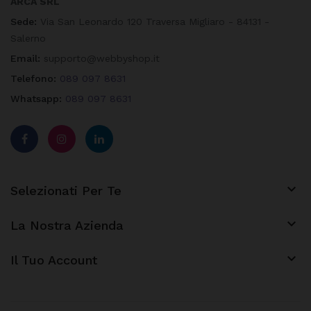
ARCA SRL
Sede:
Via San Leonardo 120 Traversa Migliaro - 84131 -
Salerno
Email:
supporto@webbyshop.it
Telefono:
089 097 8631
Whatsapp:
089 097 8631

Selezionati Per Te

La Nostra Azienda
keyboard_arrow_down
Il Tuo Account