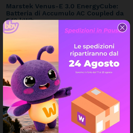
Marstek Venus-E 3.0 EnergyCube:
Batteria di Accumulo AC Coupled da
5.12 kWh
Trasforma il tuo impianto fotovoltaico esistente in un
sistema con accumulo grazie alla
Batteria Marstek Venus-E
3.0 EnergyCube
. Grazie alla tecnologia
AC-Coupled
,
questo sistema ESS (Energy Storage System) è compatibile
con qualsiasi inverter già installato, offrendo una soluzione
di retrofit semplice, sicura ed estremamente efficiente.
Perché scegliere Marstek Venus-E 3.0
(5.12 kWh)?
Compatibilità Universale:
Essendo un sistema
accoppiato in CA, non richiede la sostituzione del tuo
attuale inverter. Si collega direttamente al quadro elettrico.
Capacità Ideale:
Con 5.12 kWh di energia stoccata, copre
perfettamente il fabbisogno notturno di una famiglia media.