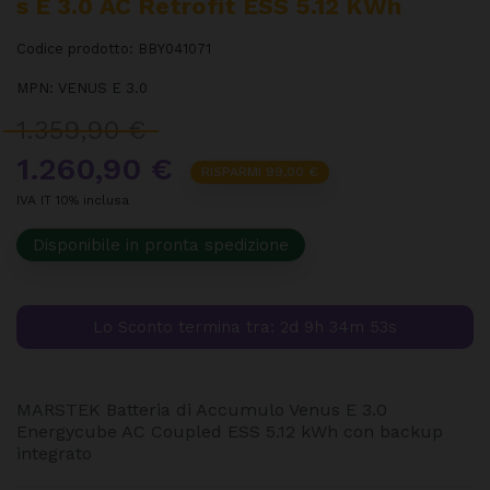
S E 3.0 AC Retrofit ESS 5.12 KWh
Codice prodotto:
BBY041071
MPN:
VENUS E 3.0
1.359,90 €
1.260,90 €
RISPARMI 99,00 €
IVA IT 10% inclusa
Disponibile in pronta spedizione
Lo Sconto termina tra:
2d 9h 34m 52s
MARSTEK Batteria di Accumulo Venus E 3.0
Energycube AC Coupled ESS 5.12 kWh con backup
integrato