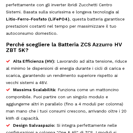
perfettamente con gli inverter ibridi Zucchetti Centro
Sistemi. Basata sulla sicurissima e longeva tecnologia al
Litio-Ferro-Fosfato (LiFePO4)
, questa batteria garantisce
prestazioni costanti nel tempo per massimizzare il tuo
autoconsumo domestico.
Perché scegliere la Batteria ZCS Azzurro HV
ZBT 5K?
Alta Efficienza (HV):
Lavorando ad alta tensione, riduce
al minimo le dispersioni di energia durante i cicli di carica e
scarica, garantendo un rendimento superiore rispetto ai
vecchi sistemi a 48V.
Massima Scalabilità:
Funziona come un mattoncino
componibile. Puoi partire con un singolo modulo e
aggiungerne altri in parallelo (fino a 4 moduli per colonna)
man mano che i tuoi consumi crescono, arrivando oltre i 20
kWh di capacità.
Design Salvaspazio:
Si integra perfettamente nelle
configurazioni a colonna "One & All" di ZCS. I moduli si