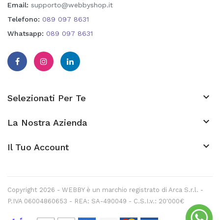
Email:
supporto@webbyshop.it
Telefono:
089 097 8631
Whatsapp:
089 097 8631

Selezionati Per Te

La Nostra Azienda
keyboard_arrow_down
Il Tuo Account
Copyright 2026 - WEBBY è un marchio registrato di Arca S.r.l. -
P.IVA 06004860653 - REA: SA-490049 - C.S.I.v.: 20'000€