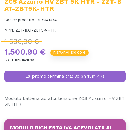
ZCS Azzurro HV ZBT 5K HTR - ZZT-B
AT-ZBT5K-HTR
Codice prodotto:
BBY041074
MPN:
ZZT-BAT-ZBT5K-HTR
1.630,90 €
1.500,90 €
RISPARMI 130,00 €
IVA IT 10% inclusa
La promo termina tra:
3d 3h 15m 47s
Modulo batteria ad alta tensione ZCS Azzurro HV ZBT
5K HTR
MODULO RICHIESTA IVA AGEVOLATA AL