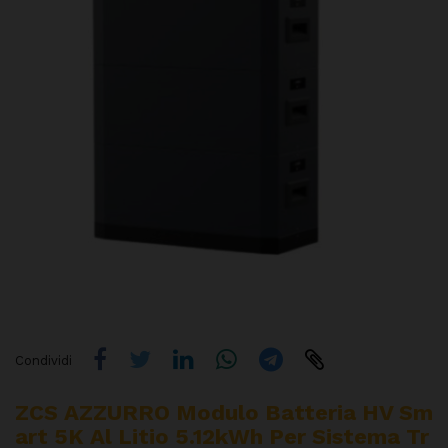
Condividi
ZCS AZZURRO Modulo Batteria HV Sm
Art 5K Al Litio 5.12kWh Per Sistema Tr