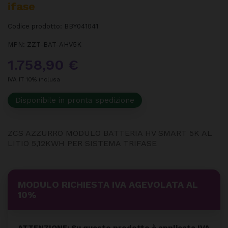
Ifase
Codice prodotto:
BBY041041
MPN:
ZZT-BAT-AHV5K
1.758,90 €
IVA IT 10% inclusa
Disponibile in pronta spedizione
ZCS AZZURRO MODULO BATTERIA HV SMART 5K AL
LITIO 5,12KWH PER SISTEMA TRIFASE
MODULO RICHIESTA IVA AGEVOLATA AL
10%
ATTENZIONE: Su questo prodotto è applicata IVA