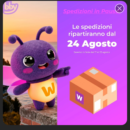
Quantità
Aggiungi Al Carrello
Spedizione gratuita
a partire da 99€
Assistenza Live Chat
Ampia scelta di pagamenti
Spedizione express veloce
Possibilità di reso e rimborso