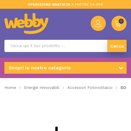
SPEDIZIONE GRATUITA
A PARTIRE DA 99€
0
Cerca
Scopri le nostre categorie
Home
Energie rinnovabili
Accessori Fotovoltaico
SOLI