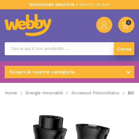
SPEDIZIONE GRATUITA
A PARTIRE DA 99€
0
Cerca
Scopri le nostre categorie
Home
Energie rinnovabili
Accessori Fotovoltaico
SOLI