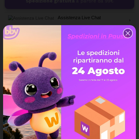
Spedizione gratuita
a partire da 99€
Assistenza Live Chat
Ampia scelta di pagamenti
Spedizione express veloce
Possibilità di reso e rimborso
DESCRIZIONE
DETTAGLI DEL PRODOTTO