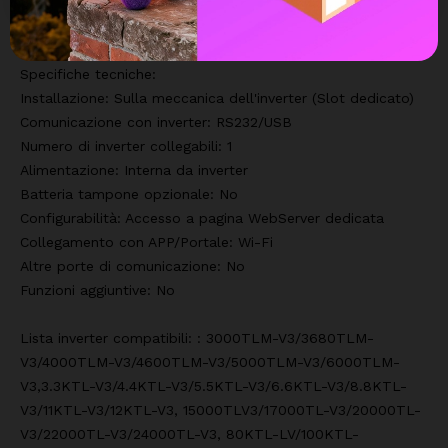
Specifiche tecniche:
Installazione: Sulla meccanica dell'inverter (Slot dedicato)
Comunicazione con inverter: RS232/USB
Numero di inverter collegabili: 1
Alimentazione: Interna da inverter
Batteria tampone opzionale: No
Configurabilità: Accesso a pagina WebServer dedicata
Collegamento con APP/Portale: Wi-Fi
Altre porte di comunicazione: No
Funzioni aggiuntive: No
Lista inverter compatibili: : 3000TLM-V3/3680TLM-
V3/4000TLM-V3/4600TLM-V3/5000TLM-V3/6000TLM-
V3,3.3KTL-V3/4.4KTL-V3/5.5KTL-V3/6.6KTL-V3/8.8KTL-
V3/11KTL-V3/12KTL-V3, 15000TLV3/17000TL-V3/20000TL-
V3/22000TL-V3/24000TL-V3, 80KTL-LV/100KTL-