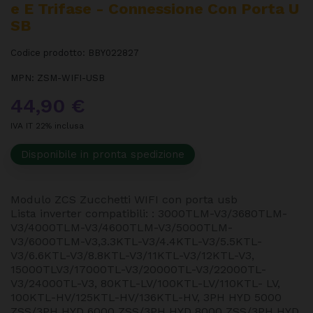
E E Trifase - Connessione Con Porta U
SB
Codice prodotto:
BBY022827
MPN:
ZSM-WIFI-USB
44,90 €
IVA IT 22% inclusa
Disponibile in pronta spedizione
Modulo ZCS Zucchetti WIFI con porta usb
Lista inverter compatibili: : 3000TLM-V3/3680TLM-
V3/4000TLM-V3/4600TLM-V3/5000TLM-
V3/6000TLM-V3,3.3KTL-V3/4.4KTL-V3/5.5KTL-
V3/6.6KTL-V3/8.8KTL-V3/11KTL-V3/12KTL-V3,
15000TLV3/17000TL-V3/20000TL-V3/22000TL-
V3/24000TL-V3, 80KTL-LV/100KTL-LV/110KTL- LV,
100KTL-HV/125KTL-HV/136KTL-HV, 3PH HYD 5000
ZSS/3PH HYD 6000 ZSS/3PH HYD 8000 ZSS/3PH HYD