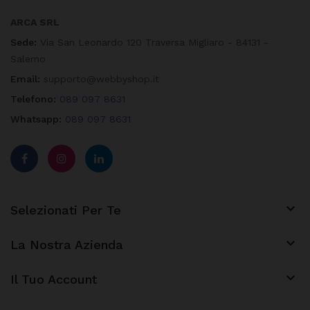
ARCA SRL
Sede:
Via San Leonardo 120 Traversa Migliaro - 84131 -
Salerno
Email:
supporto@webbyshop.it
Telefono:
089 097 8631
Whatsapp:
089 097 8631

Selezionati Per Te

La Nostra Azienda
keyboard_arrow_down
Il Tuo Account