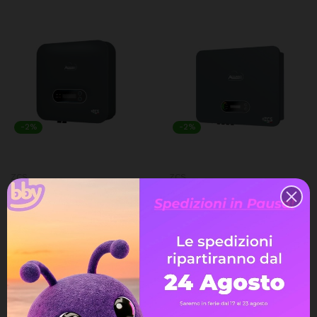
-2%
-2%
ZCS
ZCS
ZCS AZZURRO 4600 TLM V3
ZCS AZZURRO 20000 TL V3
Inverter Monofase 4600W
Inverter Trifase 20000W
4.6kW
20kW
610,90 €
1.632,90 €
622,90 €
1.666,90 €