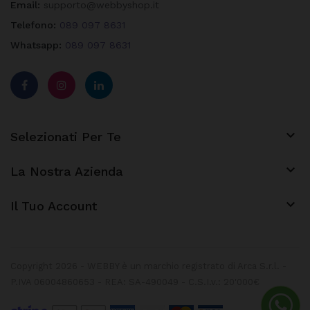
Email:
supporto@webbyshop.it
Telefono:
089 097 8631
Whatsapp:
089 097 8631

Selezionati Per Te

La Nostra Azienda
keyboard_arrow_down
Il Tuo Account
Copyright 2026 - WEBBY è un marchio registrato di Arca S.r.l. -
P.IVA 06004860653 - REA: SA-490049 - C.S.I.v.: 20'000€