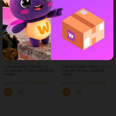
-2%
-2%
ZCS
ZCS
ZCS AZZURRO 100000 TL
ZCS AZZURRO 30000 TL V3
V4 Inverter Trifase 100000W
Inverter Trifase 30000W
100kW
30kW
3.929,90 €
2.066,90 €
4.009,90 €
2.109,90 €