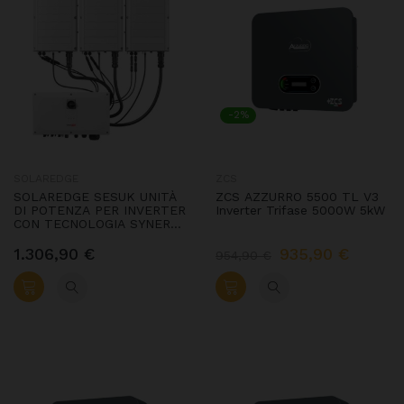
-2%
SOLAREDGE
ZCS
SOLAREDGE SESUK UNITÀ
ZCS AZZURRO 5500 TL V3
DI POTENZA PER INVERTER
Inverter Trifase 5000W 5kW
CON TECNOLOGIA SYNERGY
SE50K SE66.6K SE90K
SE100K SE120K
1.306,90 €
935,90 €
954,90 €