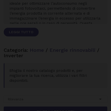
ideale per ottimizzare l’autoconsumo negli
impianti fotovoltaici, permettendo di convertire
l’energia prodotta in corrente alternata e di
immagazzinare l’energia in eccesso per utilizzarla
nelle ore serali o in caso di necessità. Questa
tecnologia consente una gestione più efficiente e
LEGGI TUTTO
sostenibile dell’energia, riducendo la dipendenza
I moderni
inverter ibridi
integrano funzioni di
dalla rete elettrica.
controllo avanzate, come il monitoraggio in
tempo reale e la gestione intelligente dei flussi
Categoria:
Home
/
Energie rinnovabili
/
energetici tra pannelli, batteria e rete.
Inverter
Scegliere un sistema
inverter e batteria
significa
puntare su un impianto fotovoltaico più
Sfoglia il nostro catalogo prodotti e, per
indipendente, efficiente e orientato al risparmio,
migliorare la tua ricerca, utilizza i vari filtri
garantendo continuità di servizio e un miglior
disponibili.
ritorno sull’investimento.

Rilevanza